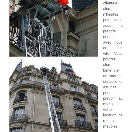
clientèle,
alors
n’hésitez
pas, vous
aussi, à
prendre
contact
avec nous
au pus
vite. Vous
pourrez
alors
bénéficier
de tous les
conseils et
astuces
pour
prévoir au
mieux
votre
location de
monte-
meubles.