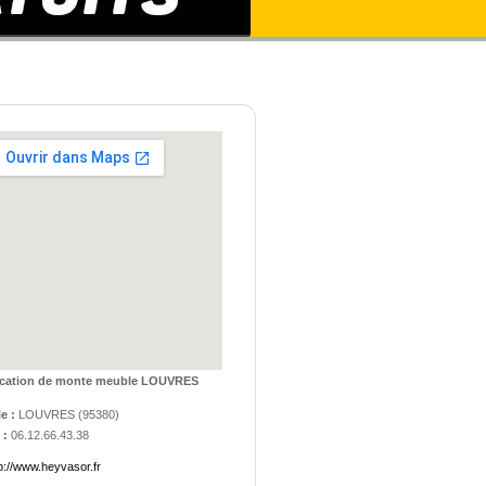
cation de monte meuble LOUVRES
le :
LOUVRES
(
95380
)
 :
06.12.66.43.38
p://www.heyvasor.fr